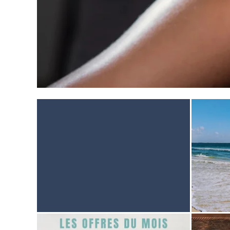
STARTSEITE
UNTERKUNFT
THALASSO
RESTAURANT
SEMINAR
AKTIVITÄTEN UND TOURISMUS
FOTODALERY
BROCHURES
ANFAHRT UND KONTAKTE