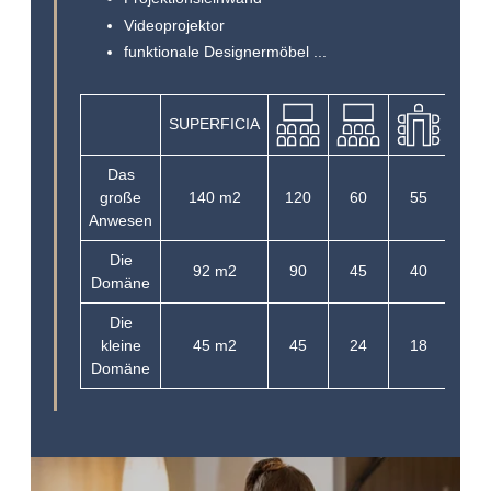
Videoprojektor
funktionale Designermöbel ...
SUPERFICIA
Das
große
140 m2
120
60
55
60
Anwesen
Die
92 m2
90
45
40
45
Domäne
Die
kleine
45 m2
45
24
18
24
Domäne