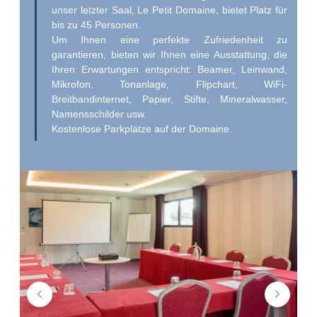
unser letzter Saal, Le Petit Domaine, bietet Platz für
bis zu 45 Personen.
Um Ihnen eine perfekte Zufriedenheit zu
garantieren, bieten wir Ihnen eine Ausstattung, die
Ihren Erwartungen entspricht: Beamer, Leinwand,
Mikrofon, Tonanlage, Flipchart, WiFi-
Breitbandinternet, Papier, Stifte, Mineralwasser,
Namensschilder usw.
Kostenlose Parkplätze auf der Domaine.