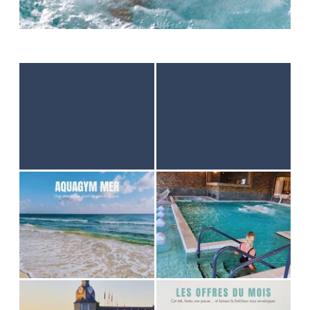
STARTSEITE
UNTERKUNFT
THALASSO
RESTAURANT
SEMINAR
AKTIVITÄTEN UND TOURISMUS
FOTODALERY
GUTE ANGEBOTE
GESCHENKGUTSCHEINE
BROCHURES
ANFAHRT UND KONTAKTE