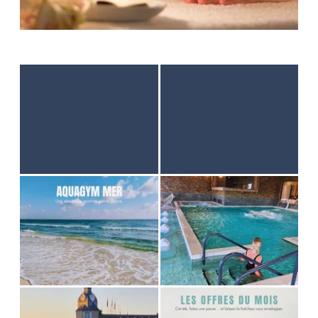
STARTSEITE
UNTERKUNFT
THALASSO
RESTAURANT
SEMINAR
AKTIVITÄTEN UND TOURISMUS
FOTODALERY
GUTE ANGEBOTE
GESCHENKGUTSCHEINE
BROCHURES
ANFAHRT UND KONTAKTE