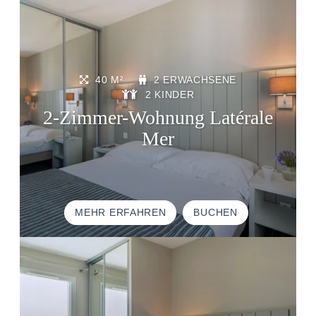
40 M²
2 ERWACHSENE
2 KINDER
2-Zimmer-Wohnung Latérale
Mer
STARTSEITE
UNTERKUNFT
THALASSO
MEHR ERFAHREN
BUCHEN
RESTAURANT
SEMINAR
AKTIVITÄTEN UND TOURISMUS
FOTODALERY