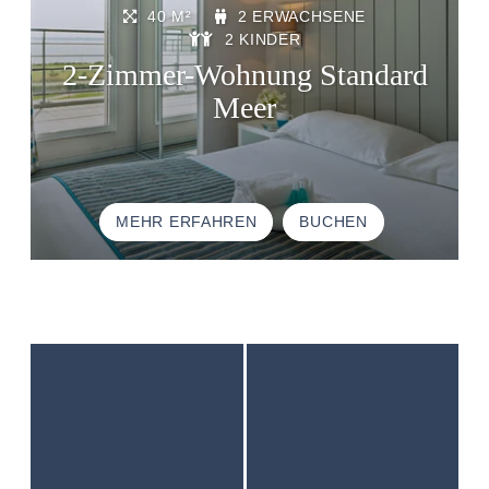
GUTE ANGEBOTE
40 M²
2 ERWACHSENE
GESCHENKGUTSCHEINE
2 KINDER
2-Zimmer-Wohnung Standard
BROCHURES
Meer
ANFAHRT UND KONTAKTE
MEHR ERFAHREN
BUCHEN