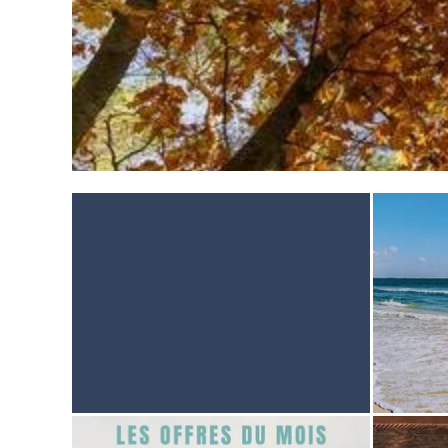
STARTSEITE
UNTERKUNFT
THALASSO
RESTAURANT
SEMINAR
AKTIVITÄTEN UND TOURISMUS
FOTODALERY
BROCHURES
ANFAHRT UND KONTAKTE