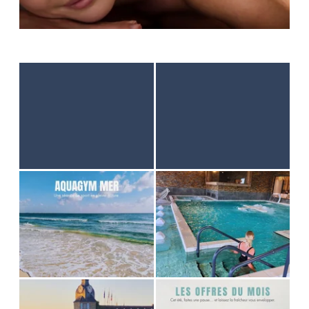
STARTSEITE
UNTERKUNFT
THALASSO
RESTAURANT
SEMINAR
AKTIVITÄTEN UND TOURISMUS
FOTODALERY
GUTE ANGEBOTE
GESCHENKGUTSCHEINE
BROCHURES
ANFAHRT UND KONTAKTE