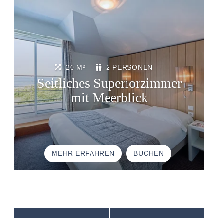
STARTSEITE
UNTERKUNFT
THALASSO
20 M²
2 PERSONEN
RESTAURANT
Seitliches Superiorzimmer
SEMINAR
mit Meerblick
AKTIVITÄTEN UND TOURISMUS
FOTODALERY
GUTE ANGEBOTE
GESCHENKGUTSCHEINE
MEHR ERFAHREN
BUCHEN
BROCHURES
ANFAHRT UND KONTAKTE