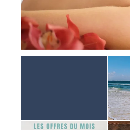
STARTSEITE
UNTERKUNFT
THALASSO
RESTAURANT
SEMINAR
AKTIVITÄTEN UND TOURISMUS
FOTODALERY
BROCHURES
ANFAHRT UND KONTAKTE