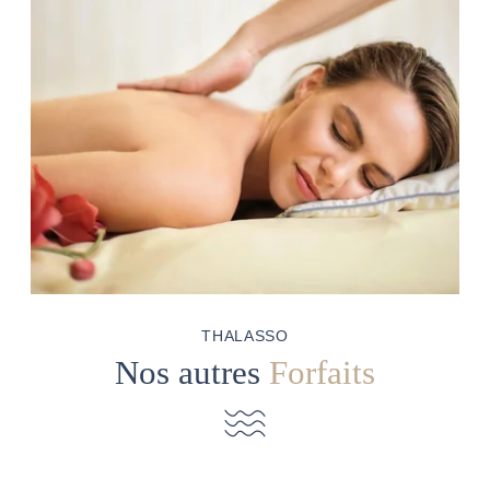
THALASSO
RESTAURANT
SÉMINAIRES
ACTIVITÉS & TOURISME
GALERIE PHOTOS
BONS PLANS
BONS CADEAUX
ACCÈS & CONTACT
THALASSO
Nos autres
Forfaits