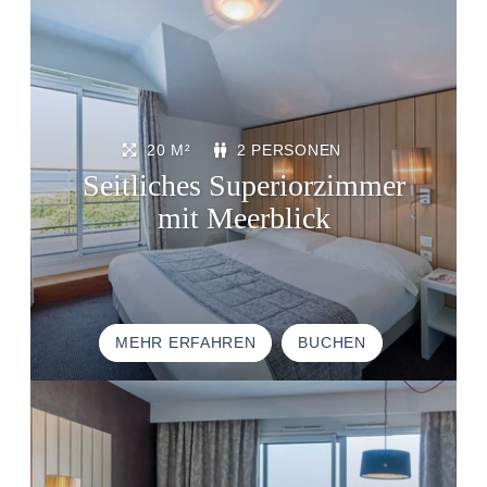
20 M²
2 PERSONEN
Seitliches Superiorzimmer
mit Meerblick
STARTSEITE
UNTERKUNFT
THALASSO
MEHR ERFAHREN
BUCHEN
RESTAURANT
SEMINAR
AKTIVITÄTEN UND TOURISMUS
FOTODALERY