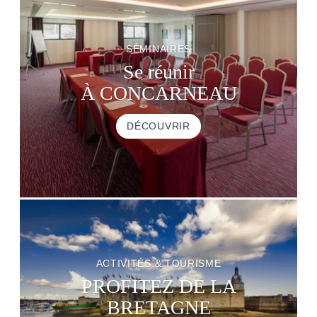
SÉMINAIRES
Se réunir
À CONCARNEAU
DÉCOUVRIR
ACTIVITÉS & TOURISME
PROFITEZ DE LA
BRETAGNE