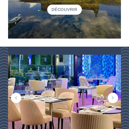
DÉCOUVRIR
ACCUEIL
HÉBERGEMENTS
THALASSO
RESTAURANT
SÉMINAIRES
ACTIVITÉS & TOURISME
GALERIE PHOTOS