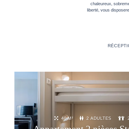
chaleureux, sobreme
liberté, vous disposer
RÉCEPTIO
40 M²
2 ADULTES
Appartement 2 pièces St