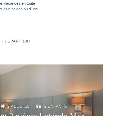
es vacances en toute
nt d'un balcon ou d’une
 - DÉPART 10H
2 ADULTES
2 ENFANTS
t 2 pièces Latérale Mer