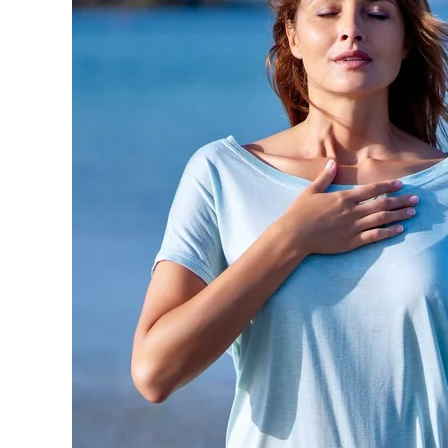
ACCUEIL
HÉBERGEMENTS
THALASSO
RESTAURANT
SÉMINAIRES
ACTIVITÉS & TOURISME
GALERIE PHOTOS
ACCÈS & CONTACT