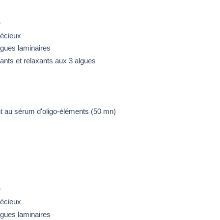
e
récieux
gues laminaires
nts et relaxants aux 3 algues
t au sérum d'oligo-éléments (50 mn)
e
récieux
gues laminaires